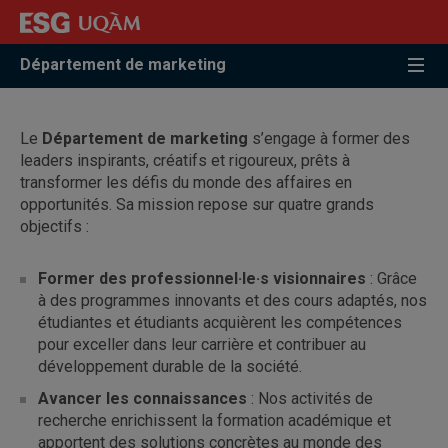
Accéder
Accéder
Accéder
à
au
à
la
menu
la
Département de marketing
recherche
pricipal
zone
centrale
Le
Département de marketing
s’engage à former des
leaders inspirants, créatifs et rigoureux, prêts à
transformer les défis du monde des affaires en
opportunités. Sa mission repose sur quatre grands
objectifs :
Former des professionnel·le·s visionnaires
: Grâce
à des programmes innovants et des cours adaptés, nos
étudiantes et étudiants acquièrent les compétences
pour exceller dans leur carrière et contribuer au
développement durable de la société.
Avancer les connaissances
: Nos activités de
recherche enrichissent la formation académique et
apportent des solutions concrètes au monde des