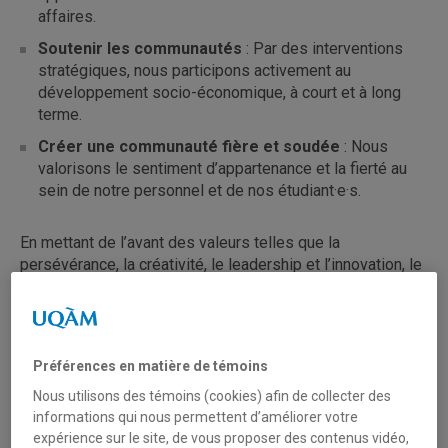
affaires.
Soutenir les communautés
: Par des interventions
stratégiques, nous participons activement au
développement socio-économique, à court et à long
terme.
Créer une communauté fière et soudée
: Nous
valorisons le sentiment d’appartenance et la fierté au
sein de notre personnel et de nos étudiant·e·s.
En mettant de l’avant des valeurs telles que la
persévérance, la créativité, le leadership et l’innovation, le
Département de marketing prépare une nouvelle
génération de professionnel·le·s capables de faire une
différence.
Préférences en matière de témoins
Nous utilisons des témoins (cookies) afin de collecter des
informations qui nous permettent d’améliorer votre
expérience sur le site, de vous proposer des contenus vidéo,