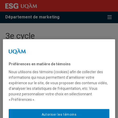
Accéder
Accéder
Accéder
à
au
à
la
menu
la
Département de marketing
recherche
pricipal
zone
centrale
3e cycle
Le programme de
doctorat en administration
de l’ESG
UQAM a pour objectif de former des chercheurs et des
Préférences en matière de témoins
enseignants universitaires compétents, en plus de
Nous utilisons des témoins (cookies) afin de collecter des
stimuler la recherche sur des problèmes d’administration
informations qui nous permettent d’améliorer votre
propres aux milieux québécois et canadiens ou sur des
expérience sur le site, de vous proposer des contenus vidéo,
problématiques présentes sur la scène internationale.
d’analyser les statistiques de fréquentation, etc. Vous
D’ailleurs, une spécialisation en marketing est offerte aux
pouvez personnaliser votre choix en sélectionnant
étudiants qui souhaitent particulièrement approfondir ce
« Préférences ».
domaine d’expertise.
Autoriser les témoins